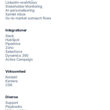
LinkedIn-workflows
Stakeholder Monitoring
AI-personalisering
Samlet inbox
Go-to-market outreach flows
Integrationer
Slack
HubSpot
Pipedrive
Zoho
Salesforce
Dynamics 365
Chat med os
Active Campaign
Virksomhed
AI Campaign Assist
Kontakt
Karriere
CSR
Diverse
Support
Playbooks