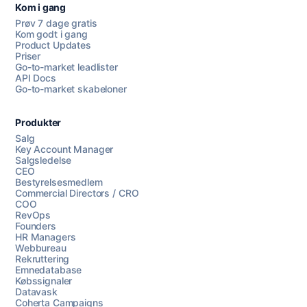
Kom i gang
Prøv 7 dage gratis
Kom godt i gang
Product Updates
Priser
Go-to-market leadlister
API Docs
Go-to-market skabeloner
Produkter
Salg
Key Account Manager
Salgsledelse
CEO
Bestyrelsesmedlem
Commercial Directors / CRO
COO
RevOps
Founders
HR Managers
Webbureau
Rekruttering
Emnedatabase
Købssignaler
Datavask
Coherta Campaigns