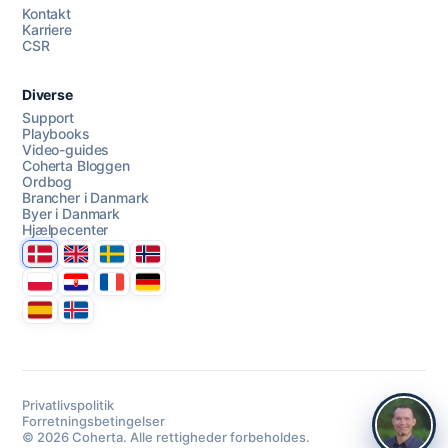
AI Campaign Assist
Kontakt
Karriere
CSR
Diverse
Support
Playbooks
Video-guides
Coherta Bloggen
Ordbog
Brancher i Danmark
Byer i Danmark
Hjælpecenter
Danmark
United Kingdom
Sverige
Norge
Polska
Hrvatska
France
Deutschland
Espana
Ísland
Privatlivspolitik
Forretningsbetingelser
© 2026 Coherta. Alle rettigheder forbeholdes.