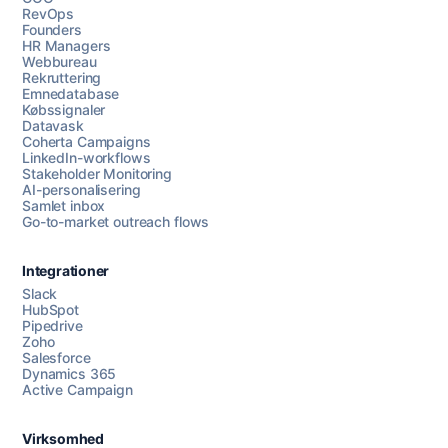
RevOps
Founders
HR Managers
Webbureau
Rekruttering
Emnedatabase
Købssignaler
Datavask
Coherta Campaigns
LinkedIn-workflows
Stakeholder Monitoring
AI-personalisering
Samlet inbox
Go-to-market outreach flows
Integrationer
Slack
HubSpot
Pipedrive
Zoho
Salesforce
Dynamics 365
Chat med os
Active Campaign
Virksomhed