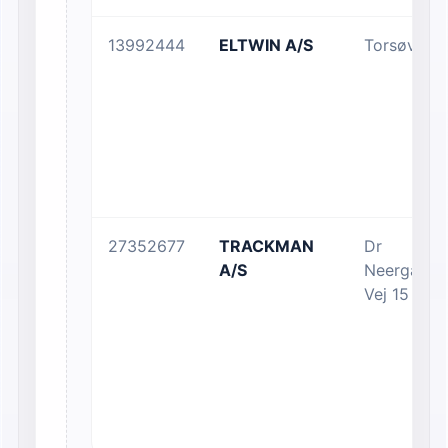
13992444
ELTWIN A/S
Torsøvej 1
27352677
TRACKMAN
Dr
A/S
Neergaard
Vej 15