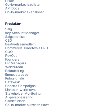
Priser
Go-to-market leadlister
API Docs
Go-to-market skabeloner
Produkter
Salg
Key Account Manager
Salgsledelse
CEO
Bestyrelsesmedlem
Commercial Directors / CRO
COO
RevOps
Founders
HR Managers
Webbureau
Rekruttering
Emnedatabase
Købssignaler
Datavask
Coherta Campaigns
LinkedIn-workflows
Stakeholder Monitoring
AI-personalisering
Samlet inbox
Go-to-market outreach flows