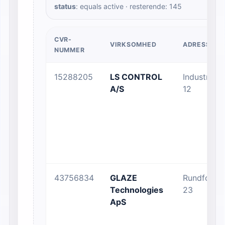
status
: equals active · resterende: 145
CVR-
VIRKSOMHED
ADRESSE
NUMMER
15288205
LS CONTROL
Industrivej
A/S
12
43756834
GLAZE
Rundforbiv
Technologies
23
ApS