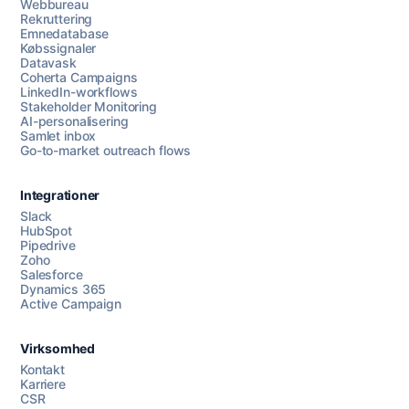
Webbureau
Rekruttering
Emnedatabase
Købssignaler
Datavask
Coherta Campaigns
LinkedIn-workflows
Stakeholder Monitoring
AI-personalisering
Samlet inbox
Go-to-market outreach flows
Integrationer
Slack
HubSpot
Pipedrive
Zoho
Salesforce
Dynamics 365
Chat med os
Active Campaign
Virksomhed
AI Campaign Assist
Kontakt
Karriere
CSR