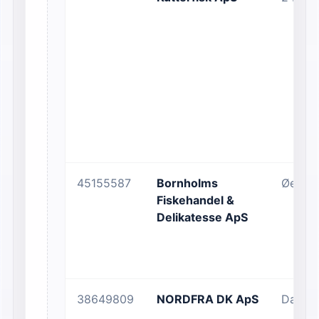
45155587
Bornholms
Øernes
Fiskehandel &
Delikatesse ApS
38649809
NORDFRA DK ApS
Dauret