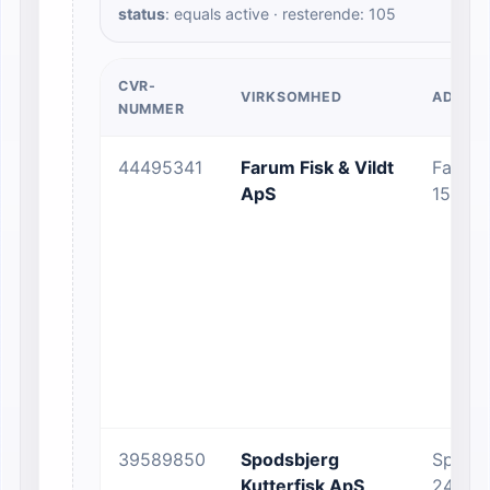
status
: equals active · resterende: 105
CVR-
VIRKSOMHED
ADRES
NUMMER
44495341
Farum Fisk & Vildt
Farum 
ApS
15
39589850
Spodsbjerg
Spodsb
Kutterfisk ApS
244