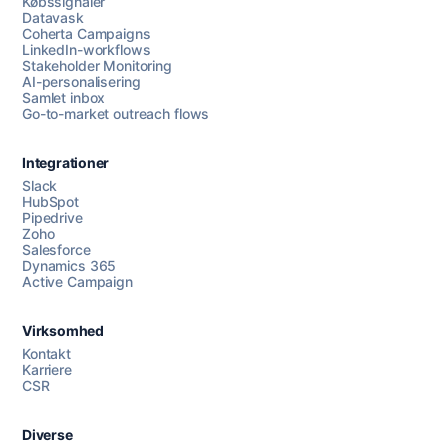
Købssignaler
Datavask
Coherta Campaigns
LinkedIn-workflows
Stakeholder Monitoring
AI-personalisering
Samlet inbox
Go-to-market outreach flows
Integrationer
Slack
HubSpot
Pipedrive
Zoho
Salesforce
Dynamics 365
Chat med os
Active Campaign
Virksomhed
AI Campaign Assist
Chat with us
Kontakt
Karriere
CSR
Diverse