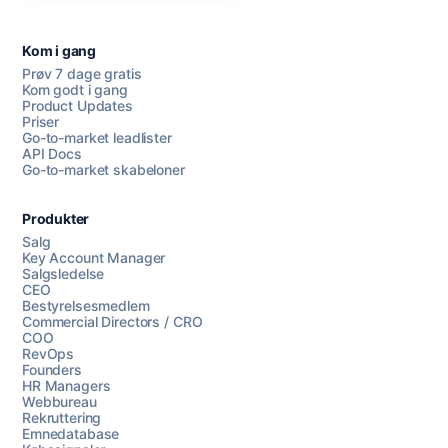
Kom i gang
Prøv 7 dage gratis
Kom godt i gang
Product Updates
Priser
Go-to-market leadlister
API Docs
Go-to-market skabeloner
Produkter
Salg
Key Account Manager
Salgsledelse
CEO
Bestyrelsesmedlem
Commercial Directors / CRO
COO
RevOps
Founders
HR Managers
Webbureau
Rekruttering
Emnedatabase