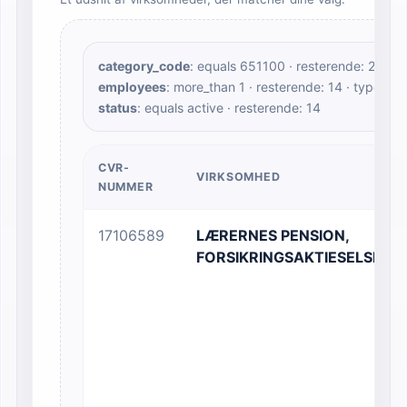
category_code
: equals 651100 · resterende: 22 · t
employees
: more_than 1 · resterende: 14 · type: n
status
: equals active · resterende: 14
CVR-
VIRKSOMHED
NUMMER
17106589
LÆRERNES PENSION,
FORSIKRINGSAKTIESELSKAB