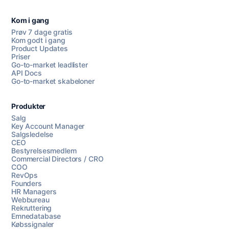
Kom i gang
Prøv 7 dage gratis
Kom godt i gang
Product Updates
Priser
Go-to-market leadlister
API Docs
Go-to-market skabeloner
Produkter
Salg
Key Account Manager
Salgsledelse
CEO
Bestyrelsesmedlem
Commercial Directors / CRO
COO
RevOps
Founders
HR Managers
Webbureau
Rekruttering
Emnedatabase
Købssignaler