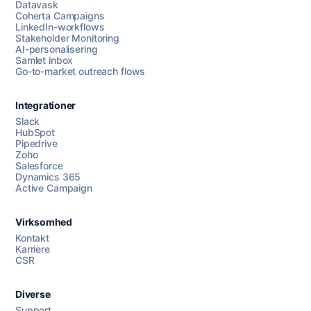
Datavask
Coherta Campaigns
LinkedIn-workflows
Stakeholder Monitoring
AI-personalisering
Samlet inbox
Go-to-market outreach flows
Integrationer
Slack
HubSpot
Pipedrive
Zoho
Salesforce
Dynamics 365
Chat med os
Active Campaign
Virksomhed
AI Campaign Assist
Kontakt
Karriere
CSR
Diverse
Support