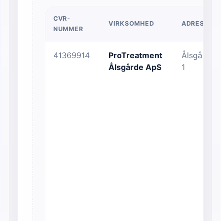
CVR-
VIRKSOMHED
ADRESSE
NUMMER
41369914
ProTreatment
Ålsgårdec
Ålsgårde ApS
1