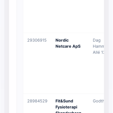
29306915
Nordic
Dag
Netcare ApS
Hammarsk
Allé 13
28984529
Fit&Sund
Godthåbsv
Fysioterapi