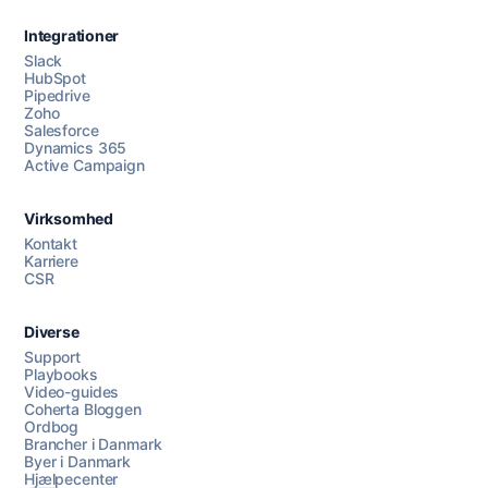
Integrationer
Slack
HubSpot
Pipedrive
Zoho
Salesforce
Dynamics 365
Chat med os
Active Campaign
Virksomhed
AI Campaign Assist
Chat with us
Kontakt
Karriere
CSR
Diverse
Support
Playbooks
Video-guides
Coherta Bloggen
Ordbog
Brancher i Danmark
Byer i Danmark
Hjælpecenter