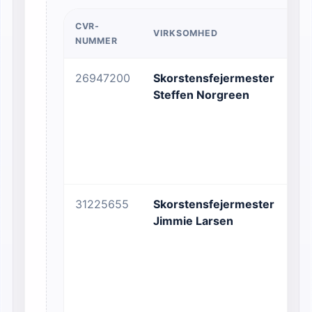
CVR-
VIRKSOMHED
AD
NUMMER
26947200
Skorstensfejermester
No
Steffen Norgreen
52
31225655
Skorstensfejermester
Ho
Jimmie Larsen