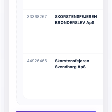
33368267
SKORSTENSFEJEREN
Gy
BRØNDERSLEV ApS
1
44926466
Skorstensfejeren
No
Svendborg ApS
52