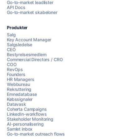
Go-to-market leadlister
API Docs
Go-to-market skabeloner
Produkter
Salg
Key Account Manager
Salgsledelse
CEO
Bestyrelsesmedlem
Commercial Directors / CRO
COO
RevOps
Founders
HR Managers
Webbureau
Rekruttering
Emnedatabase
Købssignaler
Datavask
Coherta Campaigns
LinkedIn-workflows
Stakeholder Monitoring
AI-personalisering
Samlet inbox
Go-to-market outreach flows