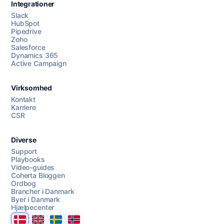
Integrationer
Slack
HubSpot
Pipedrive
Zoho
Salesforce
Dynamics 365
Chat med os
Active Campaign
Virksomhed
AI Campaign Assist
Kontakt
Karriere
CSR
Diverse
Support
Playbooks
Video-guides
Coherta Bloggen
Ordbog
Brancher i Danmark
Byer i Danmark
Hjælpecenter
Danmark
United Kingdom
Sverige
Norge