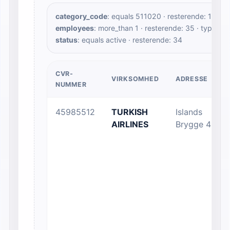
category_code
: equals 511020 · resterende: 100 ·
employees
: more_than 1 · resterende: 35 · type: n
status
: equals active · resterende: 34
CVR-
VIRKSOMHED
ADRESSE
NUMMER
45985512
TURKISH
Islands
AIRLINES
Brygge 41