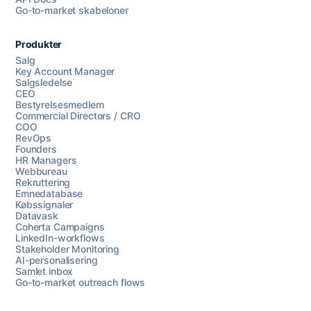
Go-to-market skabeloner
Produkter
Salg
Key Account Manager
Salgsledelse
CEO
Bestyrelsesmedlem
Commercial Directors / CRO
COO
RevOps
Founders
HR Managers
Webbureau
Rekruttering
Emnedatabase
Købssignaler
Datavask
Coherta Campaigns
LinkedIn-workflows
Stakeholder Monitoring
AI-personalisering
Samlet inbox
Go-to-market outreach flows