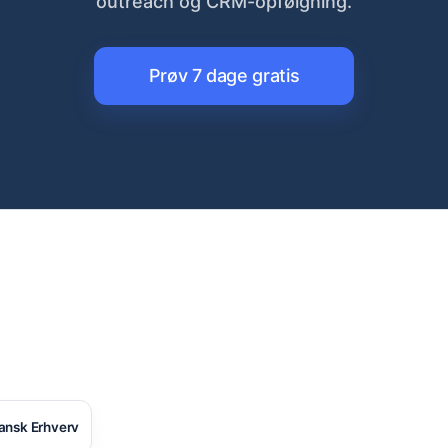
outreach og CRM-opfølgning.
Prøv 7 dage gratis
ansk Erhverv