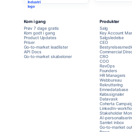
Kom i gang
Produkter
Prøv 7 dage gratis
Salg
Kom godt i gang
Key Account Ma
Product Updates
Salgsledelse
Priser
CEO
Go-to-market leadlister
Bestyrelsesmed
API Docs
Commercial Direc
Go-to-market skabeloner
CRO
COO
RevOps
Founders
HR Managers
Webbureau
Rekruttering
Emnedatabase
Købssignaler
Datavask
Coherta Campai
LinkedIn-workfl
Stakeholder Moni
AI-personaliseri
Samlet inbox
Go-to-market ou
flows