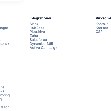
Integrationer
Virksom
Slack
Kontakt
nager
HubSpot
Karriere
Pipedrive
CSR
Zoho
lem
Salesforce
tors /
Dynamics 365
Active Campaign
gns
ows
toring
ng
treach