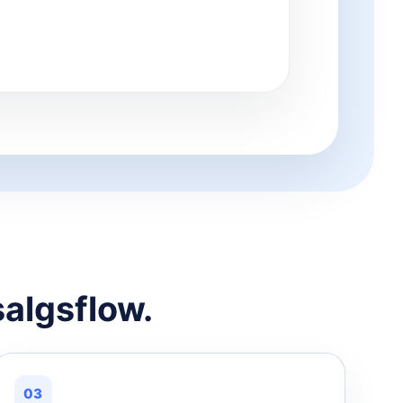
salgsflow.
03