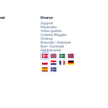
Chat med os
hed
Diverse
Support
Playbooks
Video-guides
AI Campaign Assist
Coherta Bloggen
Ordbog
Brancher i Danmark
Byer i Danmark
Hjælpecenter
Danmark
United Kingdom
Sverige
Norge
Polska
Hrvatska
France
Deutschland
Espana
Ísland