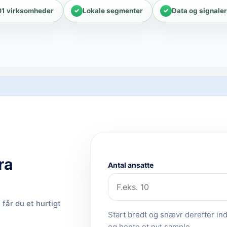
01 virksomheder
Lokale segmenter
Data og signaler
ra
Antal ansatte
får du et hurtigt
Start bredt og snævr derefter ind.
og hente et nyt sample.