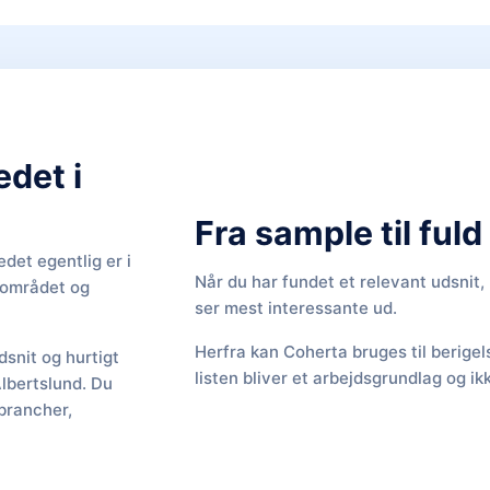
edet i
Fra sample til ful
det egentlig er i
Når du har fundet et relevant udsnit
f området og
ser mest interessante ud.
Herfra kan Coherta bruges til berige
snit og hurtigt
listen bliver et arbejdsgrundlag og ik
Albertslund. Du
brancher,