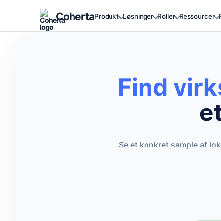
Coherta
Produkt
Løsninger
Roller
Ressourcer
Find vir
e
Se et konkret sample af lo