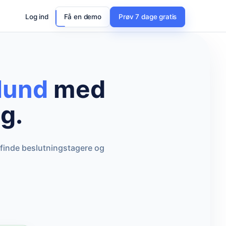
Log ind
Få en demo
Prøv 7 dage gratis
lund
med
g.
 finde beslutningstagere og