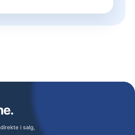
ne.
irekte i salg,