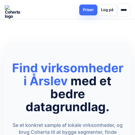
Priser
Log på
Find virksomheder
i Årslev
med et
bedre
datagrundlag.
Chat med os
Se et konkret sample af lokale virksomheder, og
brug Coherta til at bygge segmenter, finde
AI Campaign Assist
Chat with us