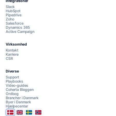
Integrationer
Slack
HubSpot
Pipedrive
Zoho
Salesforce
Dynamics 365
Chat med os
Active Campaign
Virksomhed
AI Campaign Assist
Chat with us
Kontakt
Karriere
CSR
Diverse
Support
Playbooks
Video-guides
Coherta Bloggen
Ordbog
Brancher i Danmark
Byer i Danmark
Hjælpecenter
Danmark
United Kingdom
Sverige
Norge