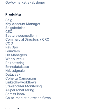
Go-to-market skabeloner
Produkter
Salg
Key Account Manager
Salgsledelse
CEO
Bestyrelsesmedlem
Commercial Directors / CRO
COO
RevOps
Founders
HR Managers
Webbureau
Rekruttering
Emnedatabase
Købssignaler
Datavask
Coherta Campaigns
LinkedIn-workflows
Stakeholder Monitoring
AI-personalisering
Samlet inbox
Go-to-market outreach flows