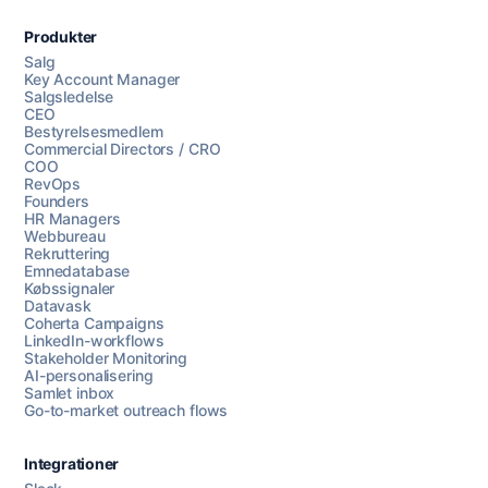
Produkter
Salg
Key Account Manager
Salgsledelse
CEO
Bestyrelsesmedlem
Commercial Directors / CRO
COO
RevOps
Founders
HR Managers
Webbureau
Rekruttering
Emnedatabase
Købssignaler
Datavask
Coherta Campaigns
LinkedIn-workflows
Stakeholder Monitoring
AI-personalisering
Samlet inbox
Go-to-market outreach flows
Integrationer