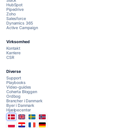
Slack
HubSpot
Pipedrive
Zoho
Salesforce
Dynamics 365
Chat med os
Active Campaign
Virksomhed
AI Campaign Assist
Chat with us
Kontakt
Karriere
CSR
Diverse
Support
Playbooks
Video-guides
Coherta Bloggen
Ordbog
Brancher i Danmark
Byer i Danmark
Hjælpecenter
Danmark
United Kingdom
Sverige
Norge
Polska
Hrvatska
France
Deutschland