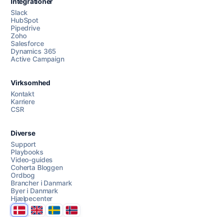
Integrationer
Slack
HubSpot
Pipedrive
Zoho
Salesforce
Dynamics 365
Chat med os
Active Campaign
Virksomhed
AI Campaign Assist
Kontakt
Karriere
CSR
Diverse
Support
Playbooks
Video-guides
Coherta Bloggen
Ordbog
Brancher i Danmark
Byer i Danmark
Hjælpecenter
Danmark
United Kingdom
Sverige
Norge