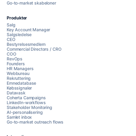
Go-to-market skabeloner
Produkter
Salg
Key Account Manager
Salgsledelse
CEO
Bestyrelsesmedlem
Commercial Directors / CRO
COO
RevOps
Founders
HR Managers
Webbureau
Rekruttering
Emnedatabase
Købssignaler
Datavask
Coherta Campaigns
LinkedIn-workflows
Stakeholder Monitoring
AI-personalisering
Samlet inbox
Go-to-market outreach flows