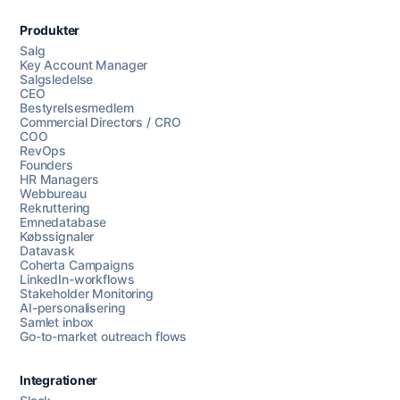
Produkter
Salg
Key Account Manager
Salgsledelse
CEO
Bestyrelsesmedlem
Commercial Directors / CRO
COO
RevOps
Founders
HR Managers
Webbureau
Rekruttering
Emnedatabase
Købssignaler
Datavask
Coherta Campaigns
LinkedIn-workflows
Stakeholder Monitoring
AI-personalisering
Samlet inbox
Go-to-market outreach flows
Integrationer