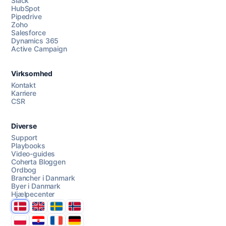
Slack
HubSpot
Pipedrive
Zoho
Salesforce
Dynamics 365
Chat med os
Active Campaign
Virksomhed
AI Campaign Assist
Kontakt
Karriere
CSR
Diverse
Support
Playbooks
Video-guides
Coherta Bloggen
Ordbog
Brancher i Danmark
Byer i Danmark
Hjælpecenter
Danmark
United Kingdom
Sverige
Norge
Polska
Hrvatska
France
Deutschland