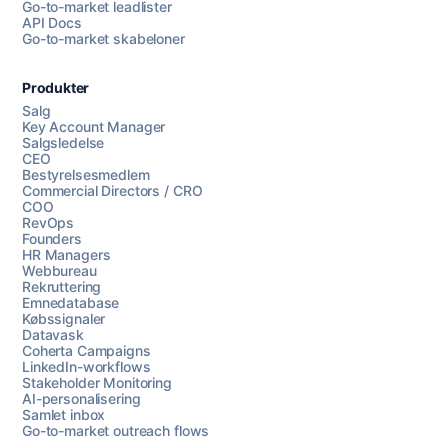
Go-to-market leadlister
API Docs
Go-to-market skabeloner
Produkter
Salg
Key Account Manager
Salgsledelse
CEO
Bestyrelsesmedlem
Commercial Directors / CRO
COO
RevOps
Founders
HR Managers
Webbureau
Rekruttering
Emnedatabase
Købssignaler
Datavask
Coherta Campaigns
LinkedIn-workflows
Stakeholder Monitoring
AI-personalisering
Samlet inbox
Go-to-market outreach flows