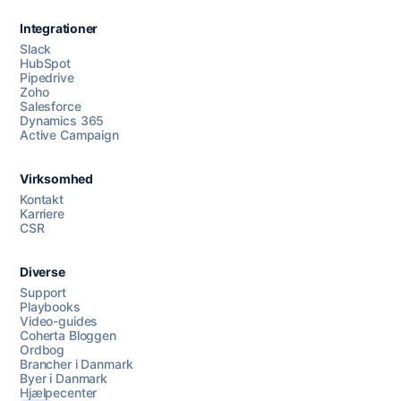
Integrationer
Slack
HubSpot
Pipedrive
Zoho
Salesforce
Dynamics 365
Chat med os
Active Campaign
Virksomhed
AI Campaign Assist
Kontakt
Karriere
CSR
Diverse
Support
Playbooks
Video-guides
Coherta Bloggen
Ordbog
Brancher i Danmark
Byer i Danmark
Hjælpecenter