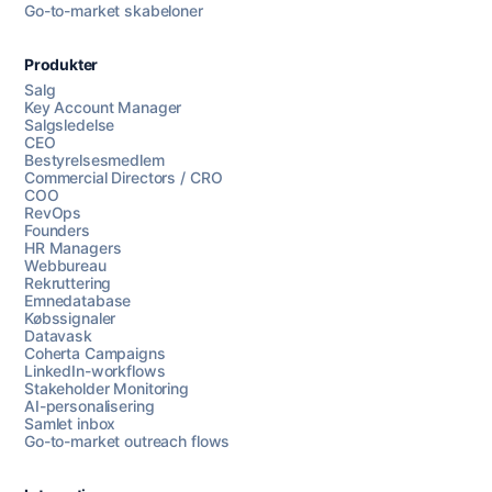
Go-to-market skabeloner
Produkter
Salg
Key Account Manager
Salgsledelse
CEO
Bestyrelsesmedlem
Commercial Directors / CRO
COO
RevOps
Founders
HR Managers
Webbureau
Rekruttering
Emnedatabase
Købssignaler
Datavask
Coherta Campaigns
LinkedIn-workflows
Stakeholder Monitoring
AI-personalisering
Samlet inbox
Go-to-market outreach flows