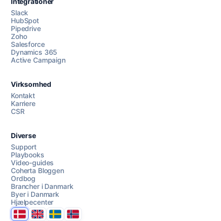
Integrationer
Slack
HubSpot
Pipedrive
Zoho
Salesforce
Dynamics 365
Chat med os
Active Campaign
Virksomhed
AI Campaign Assist
Chat with us
Kontakt
Karriere
CSR
Diverse
Support
Playbooks
Video-guides
Coherta Bloggen
Ordbog
Brancher i Danmark
Byer i Danmark
Hjælpecenter
Danmark
United Kingdom
Sverige
Norge