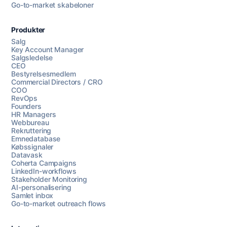
Go-to-market skabeloner
Produkter
Salg
Key Account Manager
Salgsledelse
CEO
Bestyrelsesmedlem
Commercial Directors / CRO
COO
RevOps
Founders
HR Managers
Webbureau
Rekruttering
Emnedatabase
Købssignaler
Datavask
Coherta Campaigns
LinkedIn-workflows
Stakeholder Monitoring
AI-personalisering
Samlet inbox
Go-to-market outreach flows