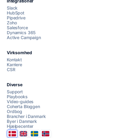
Integrationer
Slack
HubSpot
Pipedrive
Zoho
Salesforce
Dynamics 365
Chat med os
Active Campaign
Virksomhed
AI Campaign Assist
Chat with us
Kontakt
Karriere
CSR
Diverse
Support
Playbooks
Video-guides
Coherta Bloggen
Ordbog
Brancher i Danmark
Byer i Danmark
Hjælpecenter
Danmark
United Kingdom
Sverige
Norge