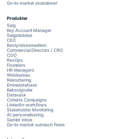
Go-to-market skabeloner
Produkter
Salg
Key Account Manager
Salgsledelse
CEO
Bestyrelsesmedlem
Commercial Directors / CRO
COO
RevOps
Founders
HR Managers
Webbureau
Rekruttering
Emnedatabase
Købssignaler
Datavask
Coherta Campaigns
LinkedIn-workflows
Stakeholder Monitoring
AI-personalisering
Samlet inbox
Go-to-market outreach flows