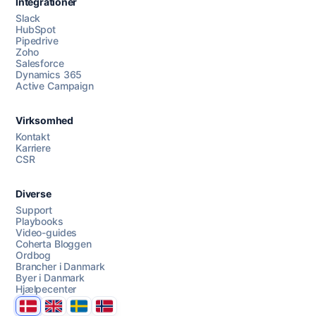
Integrationer
Slack
HubSpot
Pipedrive
Zoho
Salesforce
Dynamics 365
Chat med os
Active Campaign
Virksomhed
AI Campaign Assist
Kontakt
Karriere
CSR
Diverse
Support
Playbooks
Video-guides
Coherta Bloggen
Ordbog
Brancher i Danmark
Byer i Danmark
Hjælpecenter
Danmark
United Kingdom
Sverige
Norge