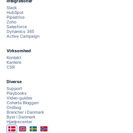
Integrationer
Slack
HubSpot
Pipedrive
Zoho
Salesforce
Dynamics 365
Chat med os
Active Campaign
Virksomhed
AI Campaign Assist
Kontakt
Karriere
CSR
Diverse
Support
Playbooks
Video-guides
Coherta Bloggen
Ordbog
Brancher i Danmark
Byer i Danmark
Hjælpecenter
Danmark
United Kingdom
Sverige
Norge