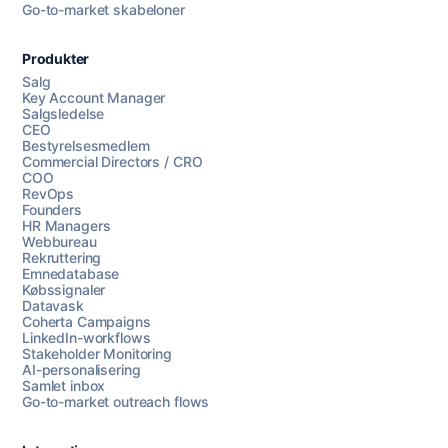
Go-to-market skabeloner
Produkter
Salg
Key Account Manager
Salgsledelse
CEO
Bestyrelsesmedlem
Commercial Directors / CRO
COO
RevOps
Founders
HR Managers
Webbureau
Rekruttering
Emnedatabase
Købssignaler
Datavask
Coherta Campaigns
LinkedIn-workflows
Stakeholder Monitoring
AI-personalisering
Samlet inbox
Go-to-market outreach flows