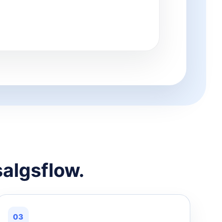
salgsflow.
03