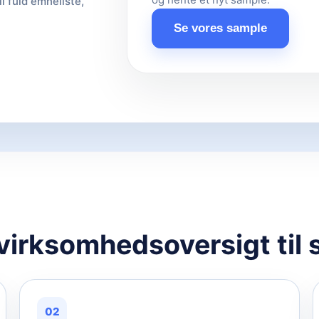
il fuld emneliste,
Se vores sample
 virksomhedsoversigt til 
02