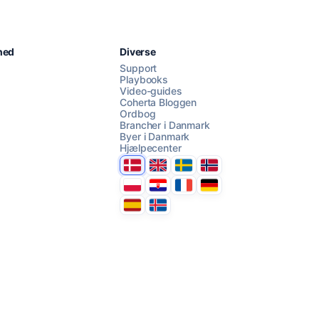
Chat med os
hed
Diverse
Support
Playbooks
Video-guides
AI Campaign Assist
Coherta Bloggen
Ordbog
Brancher i Danmark
Byer i Danmark
Hjælpecenter
Danmark
United Kingdom
Sverige
Norge
Polska
Hrvatska
France
Deutschland
Espana
Ísland