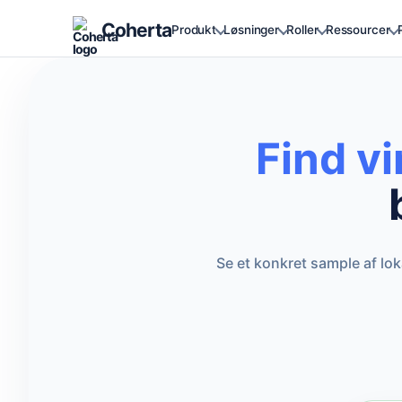
Coherta
Produkt
Løsninger
Roller
Ressourcer
Find v
Se et konkret sample af lo