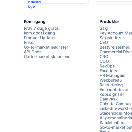
Kom i gang
Produkter
Prøv 7 dage gratis
Salg
Kom godt i gang
Key Account Ma
Product Updates
Salgsledelse
Priser
CEO
Go-to-market leadlister
Bestyrelsesmed
API Docs
Commercial Direc
Go-to-market skabeloner
CRO
COO
RevOps
Founders
HR Managers
Webbureau
Rekruttering
Emnedatabase
Købssignaler
Datavask
Coherta Campai
LinkedIn-workfl
Stakeholder Moni
AI-personaliseri
Samlet inbox
Go-to-market ou
flows