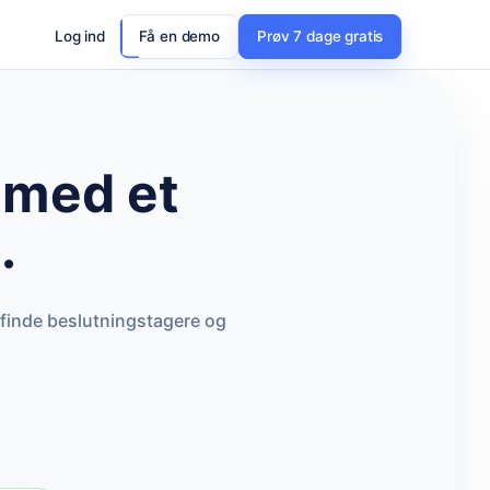
Log ind
Få en demo
Prøv 7 dage gratis
med et
.
 finde beslutningstagere og