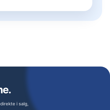
ne.
irekte i salg,