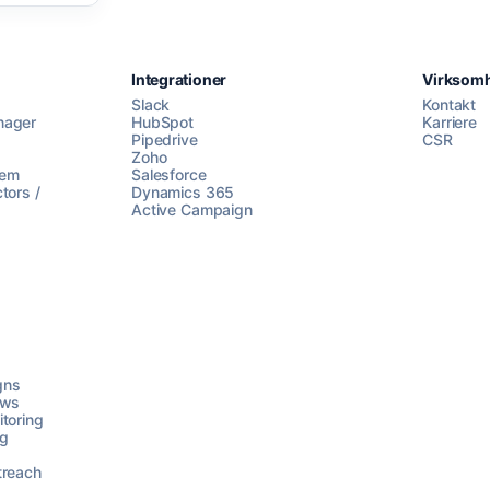
Integrationer
Virksom
Slack
Kontakt
nager
HubSpot
Karriere
Pipedrive
CSR
Zoho
lem
Salesforce
tors /
Dynamics 365
Active Campaign
gns
ows
toring
ng
treach