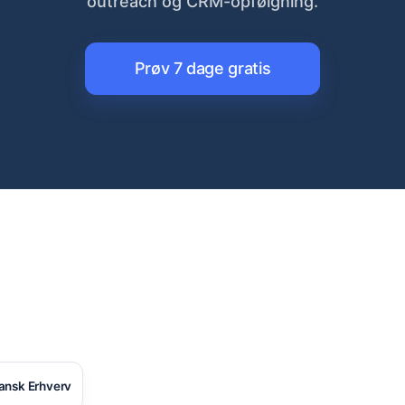
outreach og CRM-opfølgning.
Prøv 7 dage gratis
ansk Erhverv