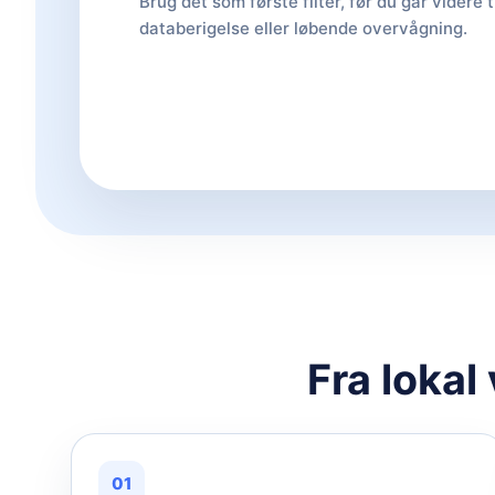
Brug det som første filter, før du går videre t
databerigelse eller løbende overvågning.
Fra lokal
01