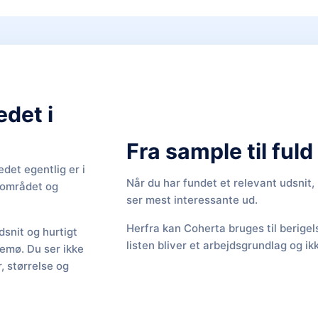
edet i
Fra sample til ful
det egentlig er i
Når du har fundet et relevant udsnit
f området og
ser mest interessante ud.
Herfra kan Coherta bruges til berige
snit og hurtigt
listen bliver et arbejdsgrundlag og ik
Femø. Du ser ikke
 størrelse og