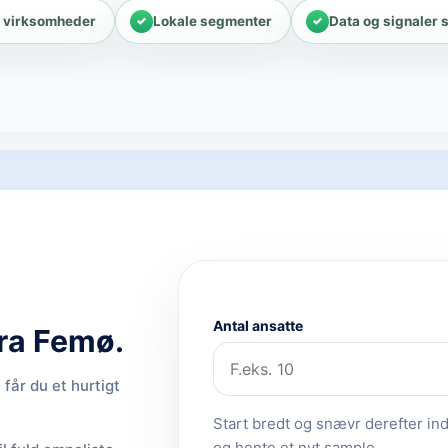
 virksomheder
Lokale segmenter
Data og signaler 
Antal ansatte
fra Femø.
får du et hurtigt
Start bredt og snævr derefter ind.
og hente et nyt sample.