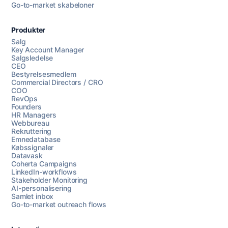
Go-to-market skabeloner
Produkter
Salg
Key Account Manager
Salgsledelse
CEO
Bestyrelsesmedlem
Commercial Directors / CRO
COO
RevOps
Founders
HR Managers
Webbureau
Rekruttering
Emnedatabase
Købssignaler
Datavask
Coherta Campaigns
LinkedIn-workflows
Stakeholder Monitoring
AI-personalisering
Samlet inbox
Go-to-market outreach flows