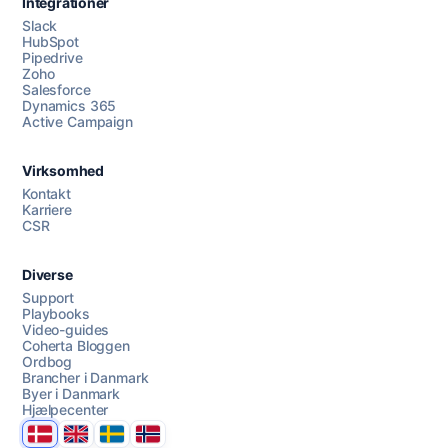
Integrationer
Slack
HubSpot
Pipedrive
Zoho
Salesforce
Dynamics 365
Chat med os
Active Campaign
Virksomhed
AI Campaign Assist
Kontakt
Karriere
CSR
Diverse
Support
Playbooks
Video-guides
Coherta Bloggen
Ordbog
Brancher i Danmark
Byer i Danmark
Hjælpecenter
Danmark
United Kingdom
Sverige
Norge