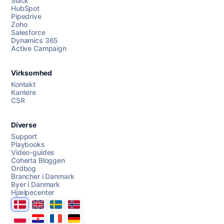
Slack
HubSpot
Pipedrive
Zoho
Salesforce
Dynamics 365
Chat med os
Active Campaign
Virksomhed
AI Campaign Assist
Kontakt
Karriere
CSR
Diverse
Support
Playbooks
Video-guides
Coherta Bloggen
Ordbog
Brancher i Danmark
Byer i Danmark
Hjælpecenter
Danmark
United Kingdom
Sverige
Norge
Polska
Hrvatska
France
Deutschland