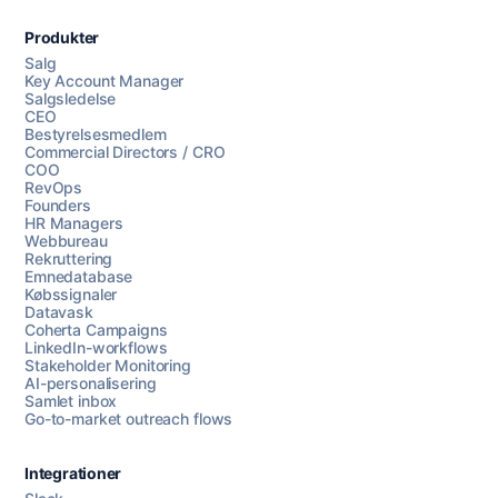
Produkter
Salg
Key Account Manager
Salgsledelse
CEO
Bestyrelsesmedlem
Commercial Directors / CRO
COO
RevOps
Founders
HR Managers
Webbureau
Rekruttering
Emnedatabase
Købssignaler
Datavask
Coherta Campaigns
LinkedIn-workflows
Stakeholder Monitoring
AI-personalisering
Samlet inbox
Go-to-market outreach flows
Integrationer