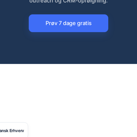
outreach og CRM-opfølgning.
Prøv 7 dage gratis
ansk Erhverv