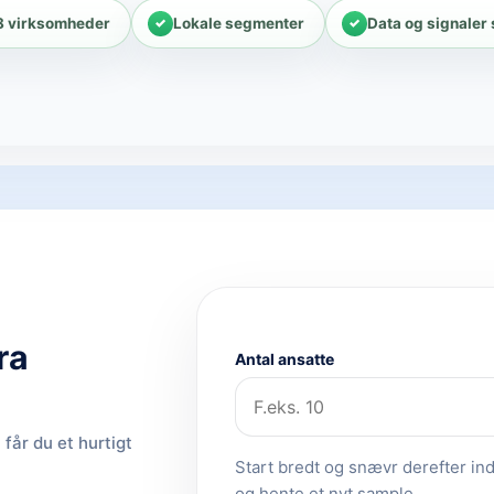
8 virksomheder
Lokale segmenter
Data og signaler
ra
Antal ansatte
får du et hurtigt
Start bredt og snævr derefter ind.
og hente et nyt sample.