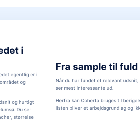
edet i
Fra sample til ful
det egentlig er i
Når du har fundet et relevant udsnit
f området og
ser mest interessante ud.
Herfra kan Coherta bruges til berige
snit og hurtigt
listen bliver et arbejdsgrundlag og ik
Glumsø. Du ser
cher, størrelse