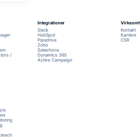
Integrationer
Virksom
Slack
Kontakt
nager
HubSpot
Karriere
Pipedrive
CSR
Zoho
lem
Salesforce
tors /
Dynamics 365
Active Campaign
gns
ows
toring
ng
treach