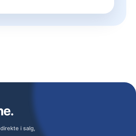
ne.
irekte i salg,