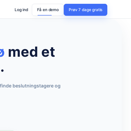
Log ind
Få en demo
Prøv 7 dage gratis
ø
med et
.
 finde beslutningstagere og