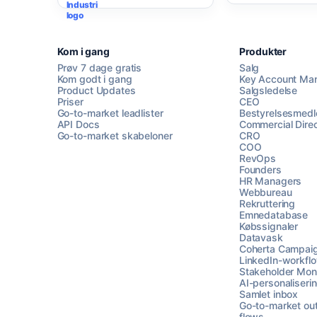
Kom i gang
Produkter
Prøv 7 dage gratis
Salg
Kom godt i gang
Key Account Ma
Product Updates
Salgsledelse
Priser
CEO
Go-to-market leadlister
Bestyrelsesmed
API Docs
Commercial Direc
Go-to-market skabeloner
CRO
COO
RevOps
Founders
HR Managers
Webbureau
Rekruttering
Emnedatabase
Købssignaler
Datavask
Coherta Campai
LinkedIn-workfl
Stakeholder Moni
AI-personaliseri
Samlet inbox
Go-to-market ou
flows