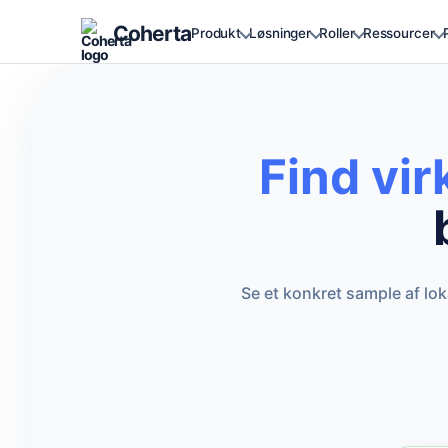
Coherta
Produkt
Løsninger
Roller
Ressourcer
Find vi
Se et konkret sample af lo