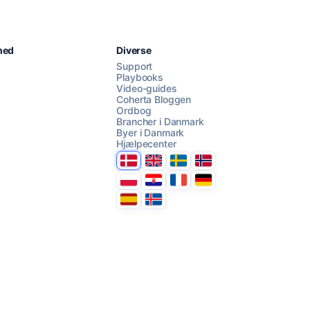
Chat med os
hed
Diverse
Support
Playbooks
Video-guides
AI Campaign Assist
Chat with us
Coherta Bloggen
Ordbog
Brancher i Danmark
Byer i Danmark
Hjælpecenter
Danmark
United Kingdom
Sverige
Norge
Polska
Hrvatska
France
Deutschland
Espana
Ísland