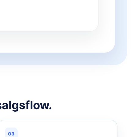
salgsflow.
03