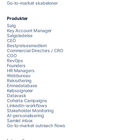
Go-to-market skabeloner
Produkter
Salg
Key Account Manager
Salgsledelse
CEO
Bestyrelsesmedlem
Commercial Directors / CRO
COO
RevOps
Founders
HR Managers
Webbureau
Rekruttering
Emnedatabase
Købssignaler
Datavask
Coherta Campaigns
LinkedIn-workflows
Stakeholder Monitoring
AI-personalisering
Samlet inbox
Go-to-market outreach flows