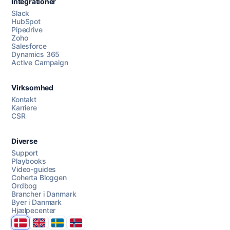
Integrationer
Slack
HubSpot
Pipedrive
Zoho
Salesforce
Dynamics 365
Chat med os
Active Campaign
Virksomhed
AI Campaign Assist
Kontakt
Karriere
CSR
Diverse
Support
Playbooks
Video-guides
Coherta Bloggen
Ordbog
Brancher i Danmark
Byer i Danmark
Hjælpecenter
Danmark
United Kingdom
Sverige
Norge