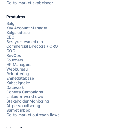
Go-to-market skabeloner
Produkter
Salg
Key Account Manager
Salgsledelse
CEO
Bestyrelsesmedlem
Commercial Directors / CRO
COO
RevOps
Founders
HR Managers
Webbureau
Rekruttering
Emnedatabase
Købssignaler
Datavask
Coherta Campaigns
LinkedIn-workflows
Stakeholder Monitoring
AI-personalisering
Samlet inbox
Go-to-market outreach flows