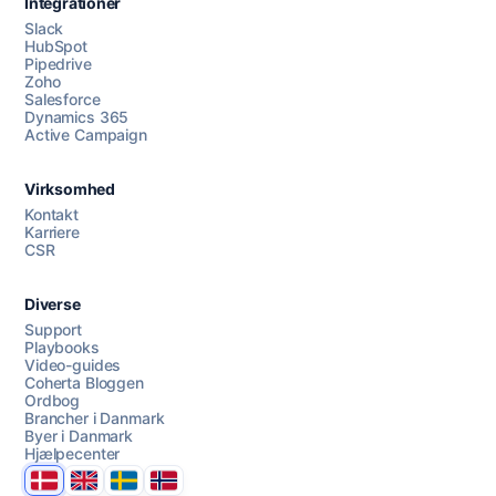
Integrationer
Slack
HubSpot
Pipedrive
Zoho
Salesforce
Dynamics 365
Chat med os
Active Campaign
Virksomhed
AI Campaign Assist
Chat with us
Kontakt
Karriere
CSR
Diverse
Support
Playbooks
Video-guides
Coherta Bloggen
Ordbog
Brancher i Danmark
Byer i Danmark
Hjælpecenter
Danmark
United Kingdom
Sverige
Norge