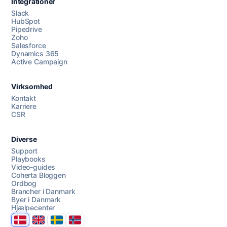
Integrationer
Slack
HubSpot
Pipedrive
Zoho
Salesforce
Dynamics 365
Chat med os
Active Campaign
Virksomhed
AI Campaign Assist
Kontakt
Karriere
CSR
Diverse
Support
Playbooks
Video-guides
Coherta Bloggen
Ordbog
Brancher i Danmark
Byer i Danmark
Hjælpecenter
Danmark
United Kingdom
Sverige
Norge