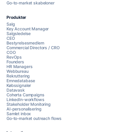
Go-to-market skabeloner
Produkter
Salg
Key Account Manager
Salgsledelse
CEO
Bestyrelsesmedlem
Commercial Directors / CRO
COO
RevOps
Founders
HR Managers
Webbureau
Rekruttering
Emnedatabase
Købssignaler
Datavask
Coherta Campaigns
LinkedIn-workflows
Stakeholder Monitoring
AI-personalisering
Samlet inbox
Go-to-market outreach flows