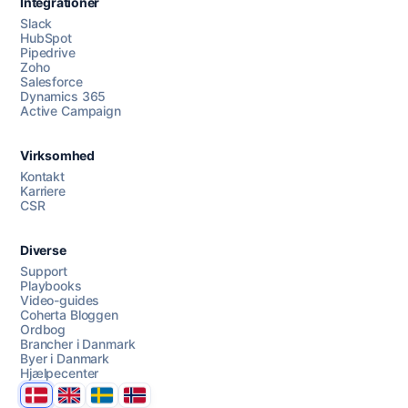
Integrationer
Slack
HubSpot
Pipedrive
Zoho
Salesforce
Dynamics 365
Chat med os
Active Campaign
Virksomhed
AI Campaign Assist
Kontakt
Karriere
CSR
Diverse
Support
Playbooks
Video-guides
Coherta Bloggen
Ordbog
Brancher i Danmark
Byer i Danmark
Hjælpecenter
Danmark
United Kingdom
Sverige
Norge