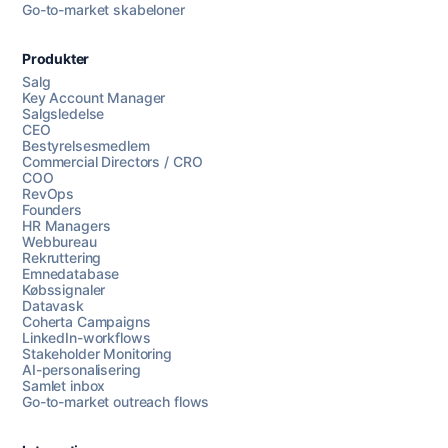
Go-to-market skabeloner
Produkter
Salg
Key Account Manager
Salgsledelse
CEO
Bestyrelsesmedlem
Commercial Directors / CRO
COO
RevOps
Founders
HR Managers
Webbureau
Rekruttering
Emnedatabase
Købssignaler
Datavask
Coherta Campaigns
LinkedIn-workflows
Stakeholder Monitoring
AI-personalisering
Samlet inbox
Go-to-market outreach flows