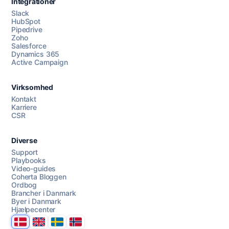
Integrationer
Slack
HubSpot
Pipedrive
Zoho
Salesforce
Dynamics 365
Chat med os
Active Campaign
Virksomhed
AI Campaign Assist
Kontakt
Karriere
CSR
Diverse
Support
Playbooks
Video-guides
Coherta Bloggen
Ordbog
Brancher i Danmark
Byer i Danmark
Hjælpecenter
Danmark
United Kingdom
Sverige
Norge