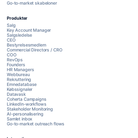
Go-to-market skabeloner
Produkter
Salg
Key Account Manager
Salgsledelse
CEO
Bestyrelsesmedlem
Commercial Directors / CRO
COO
RevOps
Founders
HR Managers
Webbureau
Rekruttering
Emnedatabase
Købssignaler
Datavask
Coherta Campaigns
LinkedIn-workflows
Stakeholder Monitoring
AI-personalisering
Samlet inbox
Go-to-market outreach flows