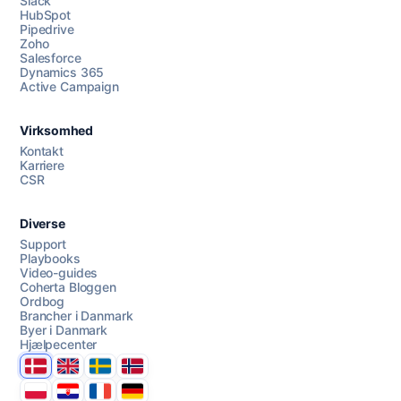
Slack
HubSpot
Pipedrive
Zoho
Salesforce
Dynamics 365
Chat med os
Active Campaign
Virksomhed
AI Campaign Assist
Kontakt
Karriere
CSR
Diverse
Support
Playbooks
Video-guides
Coherta Bloggen
Ordbog
Brancher i Danmark
Byer i Danmark
Hjælpecenter
Danmark
United Kingdom
Sverige
Norge
Polska
Hrvatska
France
Deutschland