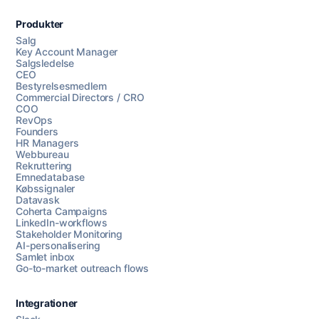
Produkter
Salg
Key Account Manager
Salgsledelse
CEO
Bestyrelsesmedlem
Commercial Directors / CRO
COO
RevOps
Founders
HR Managers
Webbureau
Rekruttering
Emnedatabase
Købssignaler
Datavask
Coherta Campaigns
LinkedIn-workflows
Stakeholder Monitoring
AI-personalisering
Samlet inbox
Go-to-market outreach flows
Integrationer