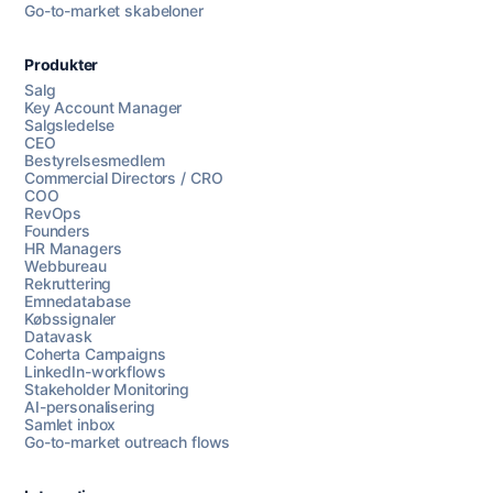
Go-to-market skabeloner
Produkter
Salg
Key Account Manager
Salgsledelse
CEO
Bestyrelsesmedlem
Commercial Directors / CRO
COO
RevOps
Founders
HR Managers
Webbureau
Rekruttering
Emnedatabase
Købssignaler
Datavask
Coherta Campaigns
LinkedIn-workflows
Stakeholder Monitoring
AI-personalisering
Samlet inbox
Go-to-market outreach flows