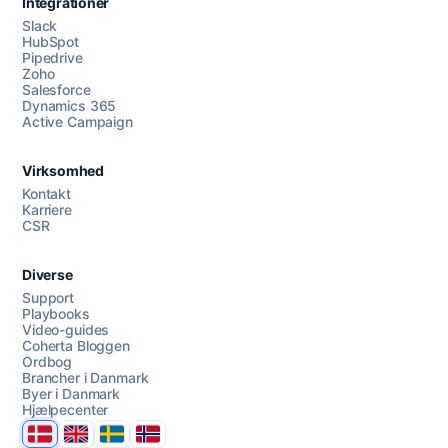
Integrationer
Slack
HubSpot
Pipedrive
Zoho
Salesforce
Dynamics 365
Chat med os
Active Campaign
Virksomhed
AI Campaign Assist
Kontakt
Karriere
CSR
Diverse
Support
Playbooks
Video-guides
Coherta Bloggen
Ordbog
Brancher i Danmark
Byer i Danmark
Hjælpecenter
Danmark
United Kingdom
Sverige
Norge