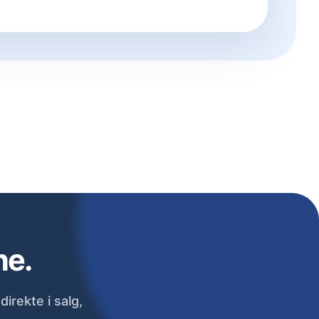
ne.
irekte i salg,