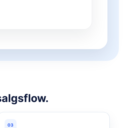
salgsflow.
03