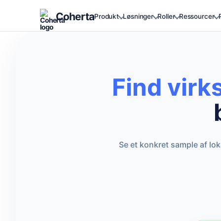
Coherta
Produkt
Løsninger
Roller
Ressourcer
Find vir
Se et konkret sample af lo