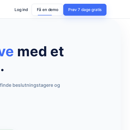
Log ind
Få en demo
Prøv 7 dage gratis
ve
med et
.
 finde beslutningstagere og