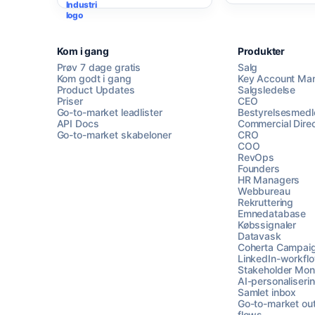
Kom i gang
Produkter
Prøv 7 dage gratis
Salg
Kom godt i gang
Key Account Ma
Product Updates
Salgsledelse
Priser
CEO
Go-to-market leadlister
Bestyrelsesmed
API Docs
Commercial Direc
Go-to-market skabeloner
CRO
COO
RevOps
Founders
HR Managers
Webbureau
Rekruttering
Emnedatabase
Købssignaler
Datavask
Coherta Campai
LinkedIn-workfl
Stakeholder Moni
AI-personaliseri
Samlet inbox
Go-to-market ou
flows