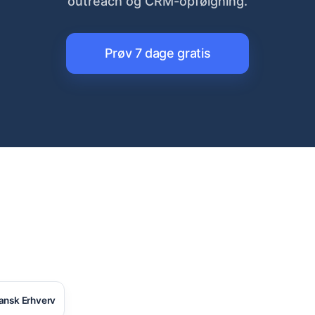
outreach og CRM-opfølgning.
Prøv 7 dage gratis
ansk Erhverv