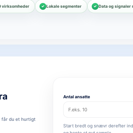
0 virksomheder
Lokale segmenter
Data og signaler
ra
Antal ansatte
får du et hurtigt
Start bredt og snævr derefter ind.
og hente et nyt sample.