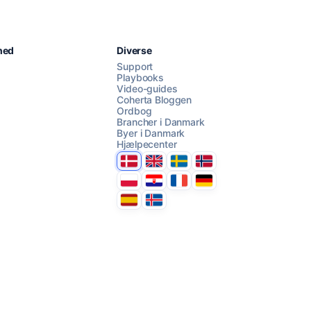
Chat med os
hed
Diverse
Support
Playbooks
Video-guides
AI Campaign Assist
Chat with us
Coherta Bloggen
Ordbog
Brancher i Danmark
Byer i Danmark
Hjælpecenter
Danmark
United Kingdom
Sverige
Norge
Polska
Hrvatska
France
Deutschland
Espana
Ísland