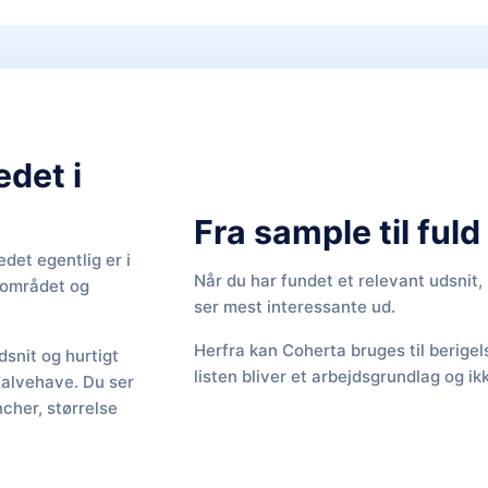
edet i
Fra sample til ful
det egentlig er i
Når du har fundet et relevant udsnit
f området og
ser mest interessante ud.
Herfra kan Coherta bruges til berige
snit og hurtigt
listen bliver et arbejdsgrundlag og ik
 Kalvehave. Du ser
cher, størrelse