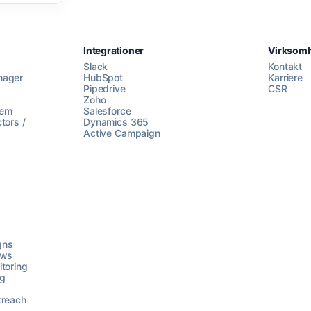
Integrationer
Virksom
Slack
Kontakt
nager
HubSpot
Karriere
Pipedrive
CSR
Zoho
lem
Salesforce
tors /
Dynamics 365
Active Campaign
gns
ows
toring
ng
treach