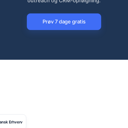
outreach og CRM-opfølgning.
Prøv 7 dage gratis
ansk Erhverv