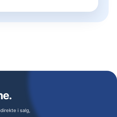
ne.
irekte i salg,