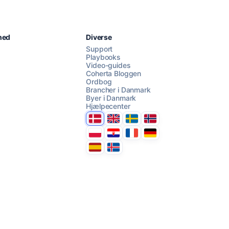
Chat med os
hed
Diverse
Support
Playbooks
Video-guides
AI Campaign Assist
Chat with us
Coherta Bloggen
Ordbog
Brancher i Danmark
Byer i Danmark
Hjælpecenter
Danmark
United Kingdom
Sverige
Norge
Polska
Hrvatska
France
Deutschland
Espana
Ísland