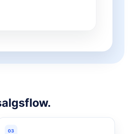
salgsflow.
03