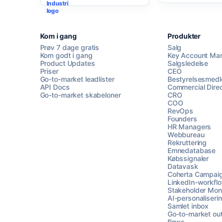
Kom i gang
Produkter
Prøv 7 dage gratis
Salg
Kom godt i gang
Key Account Ma
Product Updates
Salgsledelse
Priser
CEO
Go-to-market leadlister
Bestyrelsesmed
API Docs
Commercial Direc
Go-to-market skabeloner
CRO
COO
RevOps
Founders
HR Managers
Webbureau
Rekruttering
Emnedatabase
Købssignaler
Datavask
Coherta Campai
LinkedIn-workfl
Stakeholder Moni
AI-personaliseri
Samlet inbox
Go-to-market ou
flows