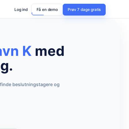
Log ind
Få en demo
Prøv 7 dage gratis
avn K
med
g.
 finde beslutningstagere og