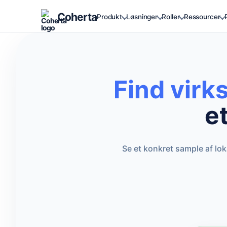
Coherta
Produkt
Løsninger
Roller
Ressourcer
Find vir
e
Se et konkret sample af lo