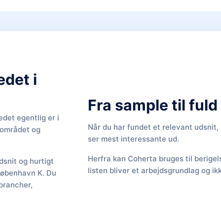
edet i
Fra sample til ful
det egentlig er i
Når du har fundet et relevant udsnit
f området og
ser mest interessante ud.
Herfra kan Coherta bruges til berige
snit og hurtigt
listen bliver et arbejdsgrundlag og ik
 København K. Du
brancher,