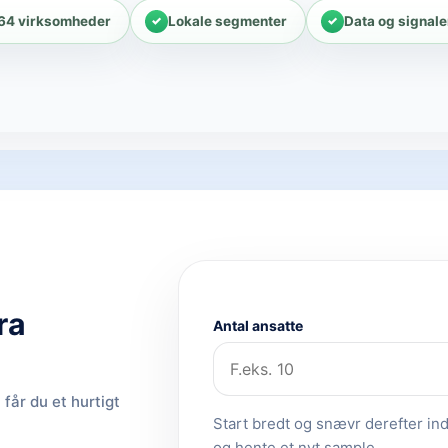
64 virksomheder
Lokale segmenter
Data og signale
ra
Antal ansatte
får du et hurtigt
Start bredt og snævr derefter ind.
og hente et nyt sample.