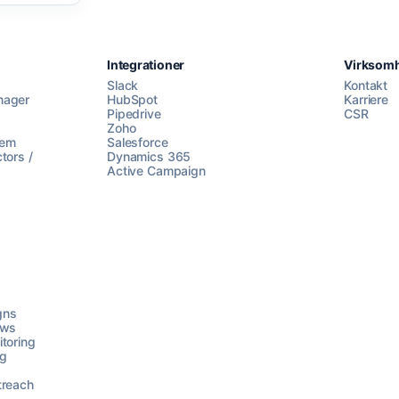
Integrationer
Virksom
Slack
Kontakt
nager
HubSpot
Karriere
Pipedrive
CSR
Zoho
lem
Salesforce
tors /
Dynamics 365
Active Campaign
gns
ows
toring
ng
treach