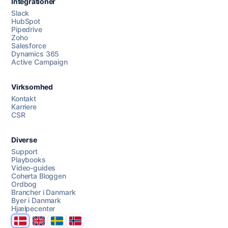
Integrationer
Slack
HubSpot
Pipedrive
Zoho
Salesforce
Dynamics 365
Chat med os
Active Campaign
Virksomhed
AI Campaign Assist
Chat with us
Kontakt
Karriere
CSR
Diverse
Support
Playbooks
Video-guides
Coherta Bloggen
Ordbog
Brancher i Danmark
Byer i Danmark
Hjælpecenter
Danmark
United Kingdom
Sverige
Norge