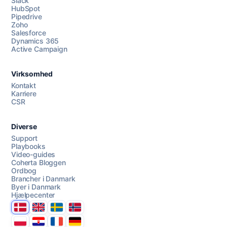
Slack
HubSpot
Pipedrive
Zoho
Salesforce
Dynamics 365
Chat med os
Active Campaign
Virksomhed
AI Campaign Assist
Chat with us
Kontakt
Karriere
CSR
Diverse
Support
Playbooks
Video-guides
Coherta Bloggen
Ordbog
Brancher i Danmark
Byer i Danmark
Hjælpecenter
Danmark
United Kingdom
Sverige
Norge
Polska
Hrvatska
France
Deutschland