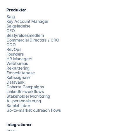
Produkter
Salg
Key Account Manager
Salgsledelse
CEO
Bestyrelsesmedlem
Commercial Directors / CRO
COO
RevOps
Founders
HR Managers
Webbureau
Rekruttering
Emnedatabase
Købssignaler
Datavask
Coherta Campaigns
LinkedIn-workflows
Stakeholder Monitoring
AI-personalisering
Samlet inbox
Go-to-market outreach flows
Integrationer