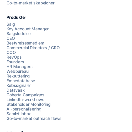
Go-to-market skabeloner
Produkter
Salg
Key Account Manager
Salgsledelse
CEO
Bestyrelsesmedlem
Commercial Directors / CRO
COO
RevOps
Founders
HR Managers
Webbureau
Rekruttering
Emnedatabase
Købssignaler
Datavask
Coherta Campaigns
LinkedIn-workflows
Stakeholder Monitoring
AI-personalisering
Samlet inbox
Go-to-market outreach flows