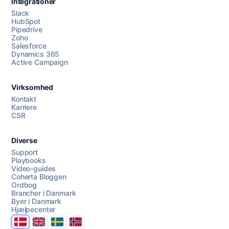
Integrationer
Slack
HubSpot
Pipedrive
Zoho
Salesforce
Dynamics 365
Chat med os
Active Campaign
Virksomhed
AI Campaign Assist
Chat with us
Kontakt
Karriere
CSR
Diverse
Support
Playbooks
Video-guides
Coherta Bloggen
Ordbog
Brancher i Danmark
Byer i Danmark
Hjælpecenter
Danmark
United Kingdom
Sverige
Norge