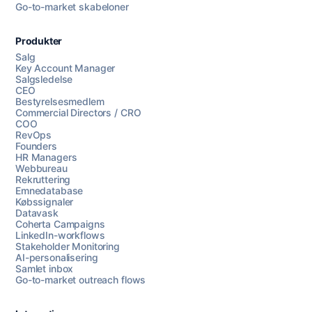
Go-to-market skabeloner
Produkter
Salg
Key Account Manager
Salgsledelse
CEO
Bestyrelsesmedlem
Commercial Directors / CRO
COO
RevOps
Founders
HR Managers
Webbureau
Rekruttering
Emnedatabase
Købssignaler
Datavask
Coherta Campaigns
LinkedIn-workflows
Stakeholder Monitoring
AI-personalisering
Samlet inbox
Go-to-market outreach flows