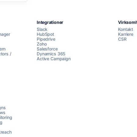
Integrationer
Virksom
Slack
Kontakt
nager
HubSpot
Karriere
Pipedrive
CSR
Zoho
lem
Salesforce
tors /
Dynamics 365
Active Campaign
gns
ows
toring
ng
treach