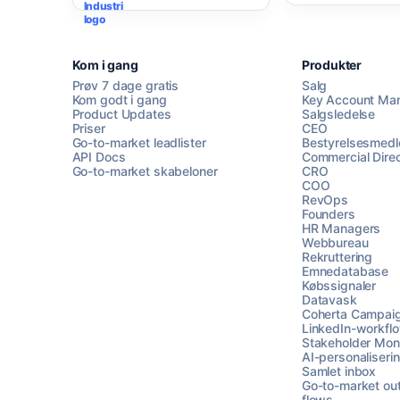
Kom i gang
Produkter
Prøv 7 dage gratis
Salg
Kom godt i gang
Key Account Ma
Product Updates
Salgsledelse
Priser
CEO
Go-to-market leadlister
Bestyrelsesmed
API Docs
Commercial Direc
Go-to-market skabeloner
CRO
COO
RevOps
Founders
HR Managers
Webbureau
Rekruttering
Emnedatabase
Købssignaler
Datavask
Coherta Campai
LinkedIn-workfl
Stakeholder Moni
AI-personaliseri
Samlet inbox
Go-to-market ou
flows