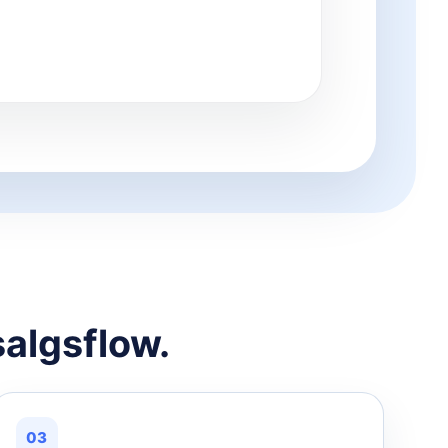
salgsflow.
03