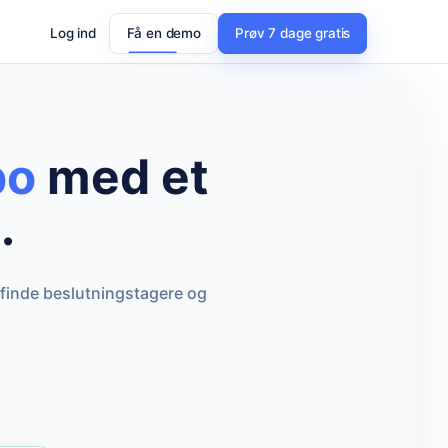
Log ind
Få en demo
Prøv 7 dage gratis
bo
med et
.
 finde beslutningstagere og