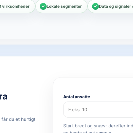
0 virksomheder
Lokale segmenter
Data og signaler
ra
Antal ansatte
får du et hurtigt
Start bredt og snævr derefter ind.
og hente et nyt sample.