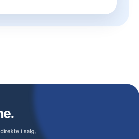
ne.
irekte i salg,