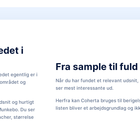
edet i
Fra sample til ful
det egentlig er i
Når du har fundet et relevant udsnit
f området og
ser mest interessante ud.
Herfra kan Coherta bruges til berige
snit og hurtigt
listen bliver et arbejdsgrundlag og ik
 Munkebo. Du ser
cher, størrelse