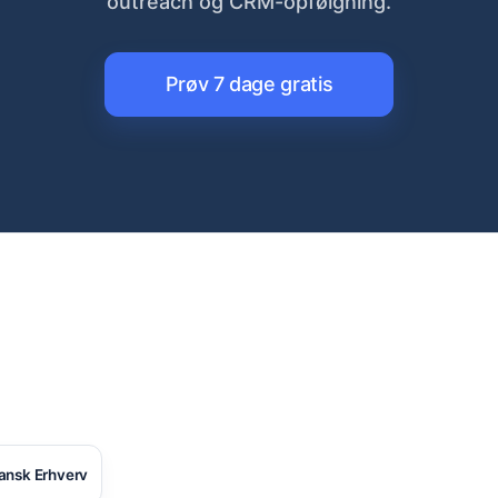
outreach og CRM-opfølgning.
Prøv 7 dage gratis
ansk Erhverv