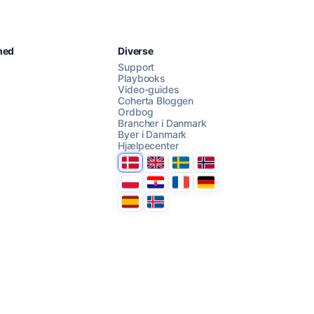
Chat med os
hed
Diverse
Support
Playbooks
Video-guides
AI Campaign Assist
Chat with us
Coherta Bloggen
Ordbog
Brancher i Danmark
Byer i Danmark
Hjælpecenter
Danmark
United Kingdom
Sverige
Norge
Polska
Hrvatska
France
Deutschland
Espana
Ísland