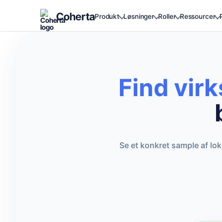
Coherta
Produkt
Løsninger
Roller
Ressourcer
Find vir
Se et konkret sample af lo