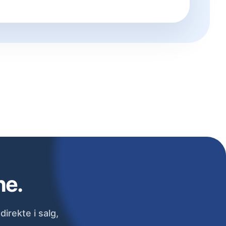
ne.
irekte i salg,