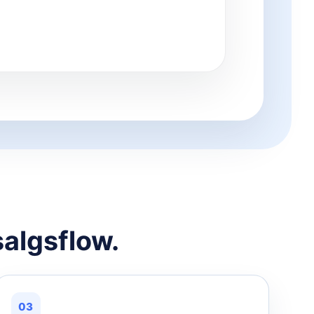
salgsflow.
03