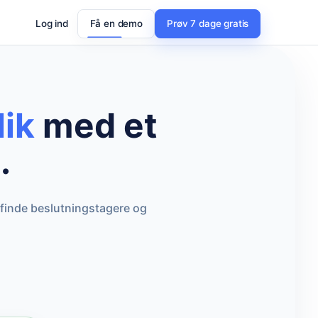
Log ind
Få en demo
Prøv 7 dage gratis
lik
med et
.
 finde beslutningstagere og