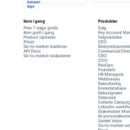
Kom i gang
Produkter
Prøv 7 dage gratis
Salg
Kom godt i gang
Key Account Ma
Product Updates
Salgsledelse
Priser
CEO
Go-to-market leadlister
Bestyrelsesmed
API Docs
Commercial Direc
Go-to-market skabeloner
CRO
COO
RevOps
Founders
HR Managers
Webbureau
Rekruttering
Emnedatabase
Købssignaler
Datavask
Coherta Campai
LinkedIn-workfl
Stakeholder Moni
AI-personaliseri
Samlet inbox
Go-to-market ou
flows