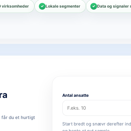
9 virksomheder
Lokale segmenter
Data og signaler
ra
Antal ansatte
får du et hurtigt
Start bredt og snævr derefter ind.
og hente et nyt sample.