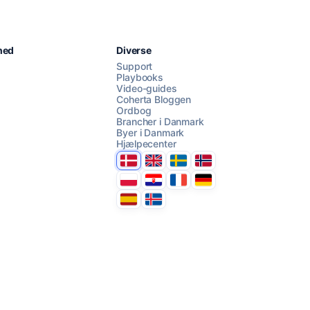
Chat med os
hed
Diverse
Support
Playbooks
Video-guides
AI Campaign Assist
Chat with us
Coherta Bloggen
Ordbog
Brancher i Danmark
Byer i Danmark
Hjælpecenter
Danmark
United Kingdom
Sverige
Norge
Polska
Hrvatska
France
Deutschland
Espana
Ísland