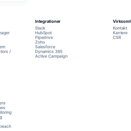
Integrationer
Virksom
Slack
Kontakt
nager
HubSpot
Karriere
Pipedrive
CSR
Zoho
lem
Salesforce
tors /
Dynamics 365
Active Campaign
gns
ows
toring
ng
treach