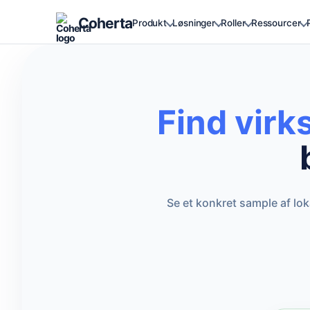
Coherta
Produkt
Løsninger
Roller
Ressourcer
Find virk
Se et konkret sample af lo