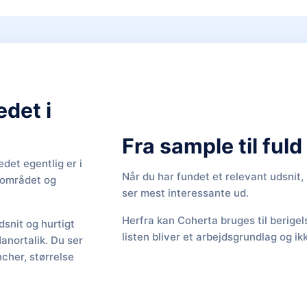
edet i
Fra sample til ful
det egentlig er i
Når du har fundet et relevant udsnit
f området og
ser mest interessante ud.
Herfra kan Coherta bruges til berige
snit og hurtigt
listen bliver et arbejdsgrundlag og ik
Nanortalik. Du ser
cher, størrelse