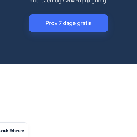
outreach og CRM-opfølgning.
Prøv 7 dage gratis
ansk Erhverv