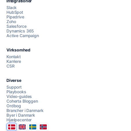
Integrationer
Slack
HubSpot
Pipedrive
Zoho
Salesforce
Dynamics 365
Chat med os
Active Campaign
Virksomhed
AI Campaign Assist
Kontakt
Karriere
CSR
Diverse
Support
Playbooks
Video-guides
Coherta Bloggen
Ordbog
Brancher i Danmark
Byer i Danmark
Hjælpecenter
Danmark
United Kingdom
Sverige
Norge