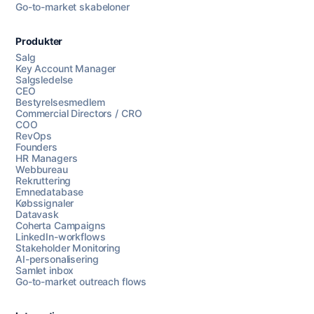
Go-to-market skabeloner
Produkter
Salg
Key Account Manager
Salgsledelse
CEO
Bestyrelsesmedlem
Commercial Directors / CRO
COO
RevOps
Founders
HR Managers
Webbureau
Rekruttering
Emnedatabase
Købssignaler
Datavask
Coherta Campaigns
LinkedIn-workflows
Stakeholder Monitoring
AI-personalisering
Samlet inbox
Go-to-market outreach flows