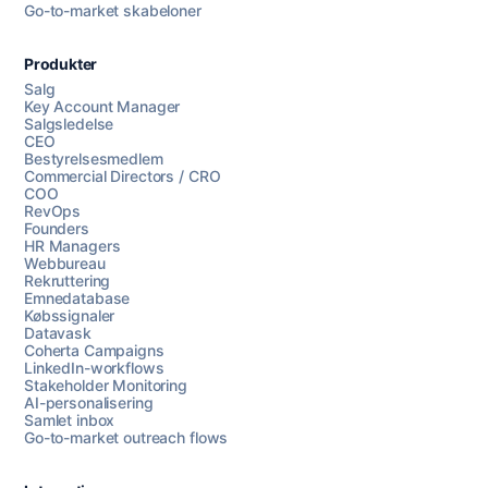
Go-to-market skabeloner
Produkter
Salg
Key Account Manager
Salgsledelse
CEO
Bestyrelsesmedlem
Commercial Directors / CRO
COO
RevOps
Founders
HR Managers
Webbureau
Rekruttering
Emnedatabase
Købssignaler
Datavask
Coherta Campaigns
LinkedIn-workflows
Stakeholder Monitoring
AI-personalisering
Samlet inbox
Go-to-market outreach flows