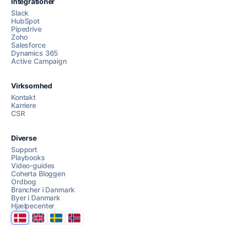
Integrationer
Slack
HubSpot
Pipedrive
Zoho
Salesforce
Dynamics 365
Chat med os
Active Campaign
Virksomhed
AI Campaign Assist
Kontakt
Karriere
CSR
Diverse
Support
Playbooks
Video-guides
Coherta Bloggen
Ordbog
Brancher i Danmark
Byer i Danmark
Hjælpecenter
Danmark
United Kingdom
Sverige
Norge