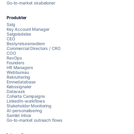
Go-to-market skabeloner
Produkter
Salg
Key Account Manager
Salgsledelse
CEO
Bestyrelsesmedlem
Commercial Directors / CRO
COO
RevOps
Founders
HR Managers
Webbureau
Rekruttering
Emnedatabase
Købssignaler
Datavask
Coherta Campaigns
LinkedIn-workflows
Stakeholder Monitoring
AI-personalisering
Samlet inbox
Go-to-market outreach flows