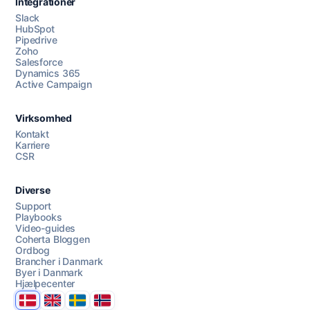
Integrationer
Slack
HubSpot
Pipedrive
Zoho
Salesforce
Dynamics 365
Chat med os
Active Campaign
Virksomhed
AI Campaign Assist
Chat with us
Kontakt
Karriere
CSR
Diverse
Support
Playbooks
Video-guides
Coherta Bloggen
Ordbog
Brancher i Danmark
Byer i Danmark
Hjælpecenter
Danmark
United Kingdom
Sverige
Norge