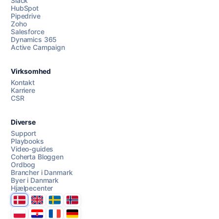
Slack
HubSpot
Pipedrive
Zoho
Salesforce
Dynamics 365
Chat med os
Active Campaign
Virksomhed
AI Campaign Assist
Kontakt
Karriere
CSR
Diverse
Support
Playbooks
Video-guides
Coherta Bloggen
Ordbog
Brancher i Danmark
Byer i Danmark
Hjælpecenter
Danmark
United Kingdom
Sverige
Norge
Polska
Hrvatska
France
Deutschland