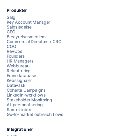
Produkter
Salg
Key Account Manager
Salgsledelse
CEO
Bestyrelsesmedlem
Commercial Directors / CRO
COO
RevOps
Founders
HR Managers
Webbureau
Rekruttering
Emnedatabase
Købssignaler
Datavask
Coherta Campaigns
LinkedIn-workflows
Stakeholder Monitoring
AI-personalisering
Samlet inbox
Go-to-market outreach flows
Integrationer