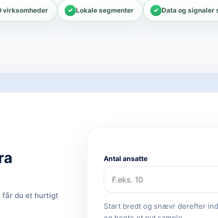
0 virksomheder
Lokale segmenter
Data og signaler
ra
Antal ansatte
får du et hurtigt
Start bredt og snævr derefter ind.
og hente et nyt sample.