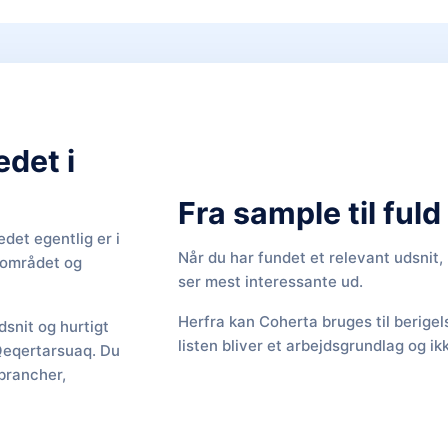
edet i
Fra sample til ful
det egentlig er i
Når du har fundet et relevant udsnit
f området og
ser mest interessante ud.
Herfra kan Coherta bruges til berige
snit og hurtigt
listen bliver et arbejdsgrundlag og ik
 Qeqertarsuaq. Du
brancher,