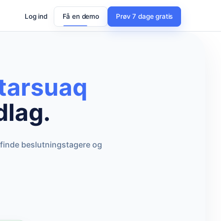
Log ind
Få en demo
Prøv 7 dage gratis
rtarsuaq
dlag.
 finde beslutningstagere og