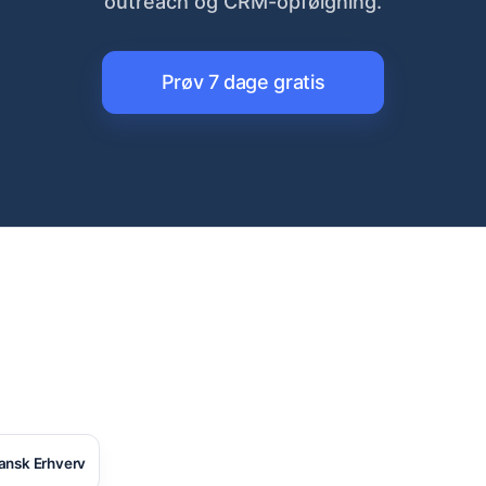
outreach og CRM-opfølgning.
Prøv 7 dage gratis
ansk Erhverv