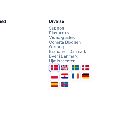
Chat med os
hed
Diverse
Support
Playbooks
Video-guides
AI Campaign Assist
Chat with us
Coherta Bloggen
Ordbog
Brancher i Danmark
Byer i Danmark
Hjælpecenter
Danmark
United Kingdom
Sverige
Norge
Polska
Hrvatska
France
Deutschland
Espana
Ísland