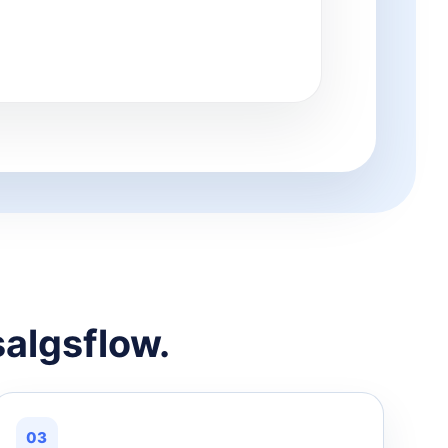
salgsflow.
03