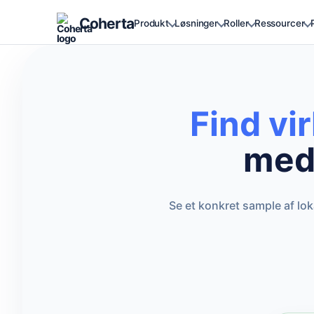
Coherta
Produkt
Løsninger
Roller
Ressourcer
Find vi
med 
Se et konkret sample af lo