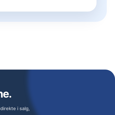
ne.
irekte i salg,