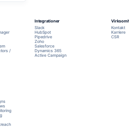
Integrationer
Virksom
Slack
Kontakt
nager
HubSpot
Karriere
Pipedrive
CSR
Zoho
lem
Salesforce
tors /
Dynamics 365
Active Campaign
gns
ows
toring
ng
treach