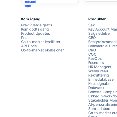
Kom i gang
Produkter
Prøv 7 dage gratis
Salg
Kom godt i gang
Key Account Ma
Product Updates
Salgsledelse
Priser
CEO
Go-to-market leadlister
Bestyrelsesmed
API Docs
Commercial Direc
Go-to-market skabeloner
CRO
COO
RevOps
Founders
HR Managers
Webbureau
Rekruttering
Emnedatabase
Købssignaler
Datavask
Coherta Campai
LinkedIn-workfl
Stakeholder Moni
AI-personaliseri
Samlet inbox
Go-to-market ou
flows