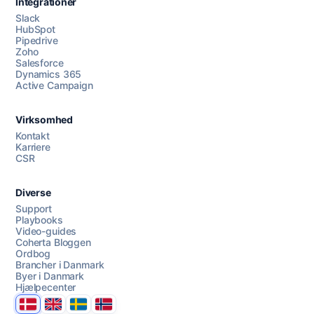
Integrationer
Slack
HubSpot
Pipedrive
Zoho
Salesforce
Dynamics 365
Chat med os
Active Campaign
Virksomhed
AI Campaign Assist
Kontakt
Karriere
CSR
Diverse
Support
Playbooks
Video-guides
Coherta Bloggen
Ordbog
Brancher i Danmark
Byer i Danmark
Hjælpecenter
Danmark
United Kingdom
Sverige
Norge