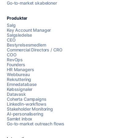
Go-to-market skabeloner
Produkter
Salg
Key Account Manager
Salgsledelse
CEO
Bestyrelsesmedlem
Commercial Directors / CRO
COO
RevOps
Founders
HR Managers
Webbureau
Rekruttering
Emnedatabase
Købssignaler
Datavask
Coherta Campaigns
LinkedIn-workflows
Stakeholder Monitoring
AI-personalisering
Samlet inbox
Go-to-market outreach flows