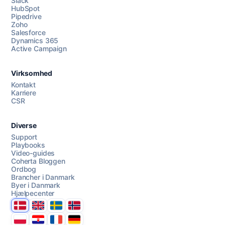
Slack
HubSpot
Pipedrive
Zoho
Salesforce
Dynamics 365
Chat med os
Active Campaign
Virksomhed
AI Campaign Assist
Kontakt
Karriere
CSR
Diverse
Support
Playbooks
Video-guides
Coherta Bloggen
Ordbog
Brancher i Danmark
Byer i Danmark
Hjælpecenter
Danmark
United Kingdom
Sverige
Norge
Polska
Hrvatska
France
Deutschland