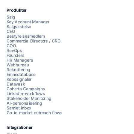
Produkter
Salg
Key Account Manager
Salgsledelse
CEO
Bestyrelsesmedlem
Commercial Directors / CRO
COO
RevOps
Founders
HR Managers
Webbureau
Rekruttering
Emnedatabase
Købssignaler
Datavask
Coherta Campaigns
LinkedIn-workflows
Stakeholder Monitoring
AI-personalisering
Samlet inbox
Go-to-market outreach flows
Integrationer