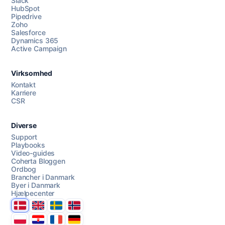
Slack
HubSpot
Pipedrive
Zoho
Salesforce
Dynamics 365
Chat med os
Active Campaign
Virksomhed
AI Campaign Assist
Kontakt
Karriere
CSR
Diverse
Support
Playbooks
Video-guides
Coherta Bloggen
Ordbog
Brancher i Danmark
Byer i Danmark
Hjælpecenter
Danmark
United Kingdom
Sverige
Norge
Polska
Hrvatska
France
Deutschland