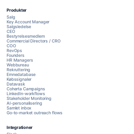
Produkter
Salg
Key Account Manager
Salgsledelse
CEO
Bestyrelsesmedlem
Commercial Directors / CRO
COO
RevOps
Founders
HR Managers
Webbureau
Rekruttering
Emnedatabase
Købssignaler
Datavask
Coherta Campaigns
LinkedIn-workflows
Stakeholder Monitoring
AI-personalisering
Samlet inbox
Go-to-market outreach flows
Integrationer