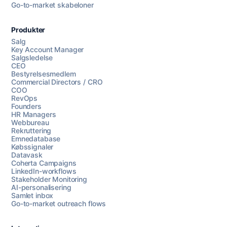
Go-to-market skabeloner
Produkter
Salg
Key Account Manager
Salgsledelse
CEO
Bestyrelsesmedlem
Commercial Directors / CRO
COO
RevOps
Founders
HR Managers
Webbureau
Rekruttering
Emnedatabase
Købssignaler
Datavask
Coherta Campaigns
LinkedIn-workflows
Stakeholder Monitoring
AI-personalisering
Samlet inbox
Go-to-market outreach flows