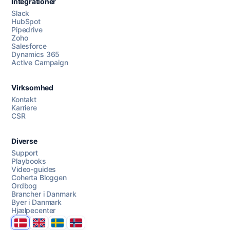
Integrationer
Slack
HubSpot
Pipedrive
Zoho
Salesforce
Dynamics 365
Chat med os
Active Campaign
Virksomhed
AI Campaign Assist
Kontakt
Karriere
CSR
Diverse
Support
Playbooks
Video-guides
Coherta Bloggen
Ordbog
Brancher i Danmark
Byer i Danmark
Hjælpecenter
Danmark
United Kingdom
Sverige
Norge