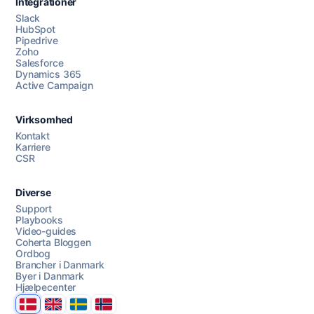
Integrationer
Slack
HubSpot
Pipedrive
Zoho
Salesforce
Dynamics 365
Chat med os
Active Campaign
Virksomhed
AI Campaign Assist
Kontakt
Karriere
CSR
Diverse
Support
Playbooks
Video-guides
Coherta Bloggen
Ordbog
Brancher i Danmark
Byer i Danmark
Hjælpecenter
Danmark
United Kingdom
Sverige
Norge