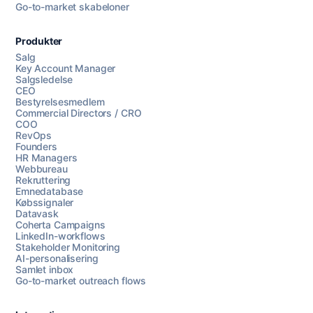
Go-to-market skabeloner
Produkter
Salg
Key Account Manager
Salgsledelse
CEO
Bestyrelsesmedlem
Commercial Directors / CRO
COO
RevOps
Founders
HR Managers
Webbureau
Rekruttering
Emnedatabase
Købssignaler
Datavask
Coherta Campaigns
LinkedIn-workflows
Stakeholder Monitoring
AI-personalisering
Samlet inbox
Go-to-market outreach flows