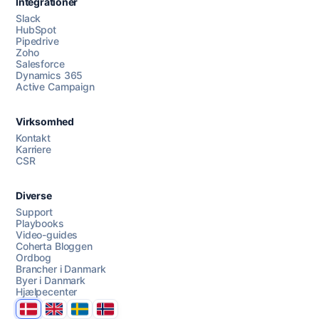
Integrationer
Slack
HubSpot
Pipedrive
Zoho
Salesforce
Dynamics 365
Chat med os
Active Campaign
Virksomhed
AI Campaign Assist
Chat with us
Kontakt
Karriere
CSR
Diverse
Support
Playbooks
Video-guides
Coherta Bloggen
Ordbog
Brancher i Danmark
Byer i Danmark
Hjælpecenter
Danmark
United Kingdom
Sverige
Norge