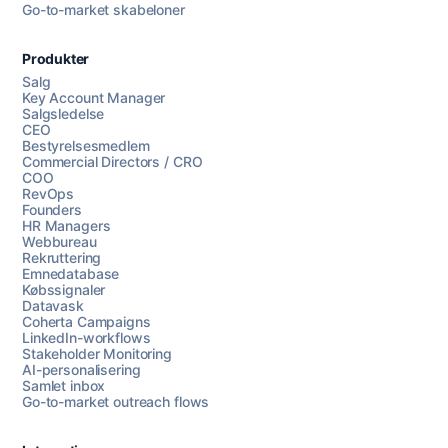
Go-to-market skabeloner
Produkter
Salg
Key Account Manager
Salgsledelse
CEO
Bestyrelsesmedlem
Commercial Directors / CRO
COO
RevOps
Founders
HR Managers
Webbureau
Rekruttering
Emnedatabase
Købssignaler
Datavask
Coherta Campaigns
LinkedIn-workflows
Stakeholder Monitoring
AI-personalisering
Samlet inbox
Go-to-market outreach flows