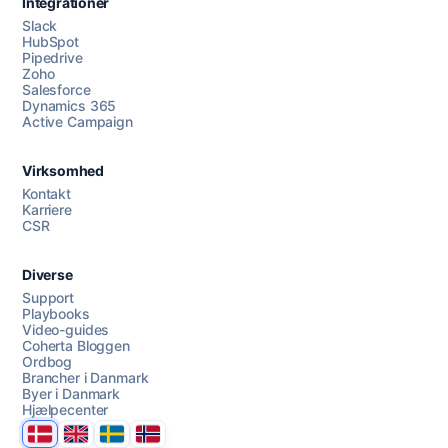
Integrationer
Slack
HubSpot
Pipedrive
Zoho
Salesforce
Dynamics 365
Chat med os
Active Campaign
Virksomhed
AI Campaign Assist
Chat with us
Kontakt
Karriere
CSR
Diverse
Support
Playbooks
Video-guides
Coherta Bloggen
Ordbog
Brancher i Danmark
Byer i Danmark
Hjælpecenter
Danmark
United Kingdom
Sverige
Norge