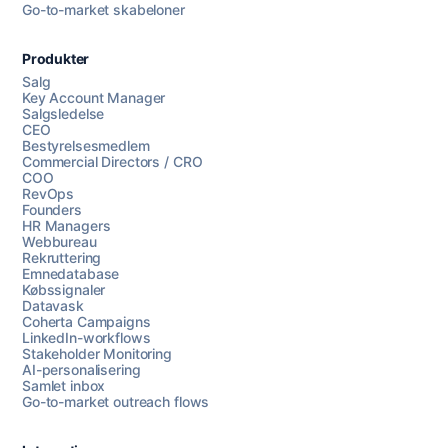
Go-to-market skabeloner
Produkter
Salg
Key Account Manager
Salgsledelse
CEO
Bestyrelsesmedlem
Commercial Directors / CRO
COO
RevOps
Founders
HR Managers
Webbureau
Rekruttering
Emnedatabase
Købssignaler
Datavask
Coherta Campaigns
LinkedIn-workflows
Stakeholder Monitoring
AI-personalisering
Samlet inbox
Go-to-market outreach flows